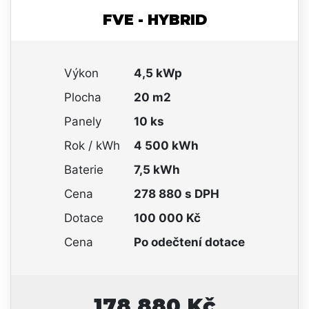
FVE - HYBRID
Výkon
4,5 kWp
Plocha
20 m2
Panely
10 ks
Rok / kWh
4 500 kWh
Baterie
7,5 kWh
Cena
278 880 s DPH
Dotace
100 000 Kč
Cena
Po odečtení dotace
178 880 Kč