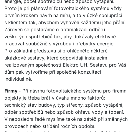
energie, počet spotřebičů nebo způsob vytápění.
Proto je při plánování fotovoltaického systému vždy
prvním krokem návrh na míru, a to v úzké spolupráci
s klientem tak, abychom vyhověli každému jeho přání.
Zároveň se postaráme o optimalizaci odběru
veškerých spotřebičů tak, aby dokázaly efektivně
pracovat souběžně s výrobou i přebytky energie.
Pro základní představu si prohlédněte některé
ukázkové sestavy, které odpovídají instalacím
realizovaným společností Elektro UH. Sestavu pro Váš
dům pak vytvoříme při společné konzultaci
individuálně.
Firmy -
Při návrhu fotovoltaického systému pro firemní
objekty je třeba brát v úvahu mnoho faktorů:
technický stav budovy, typ střechy, způsob vytápění,
odběr spotřebičů nebo způsob ohřevu vody a topení.
V neposlední řadě myslíme také na zátěž při směnných
provozech nebo střídání ročních období.