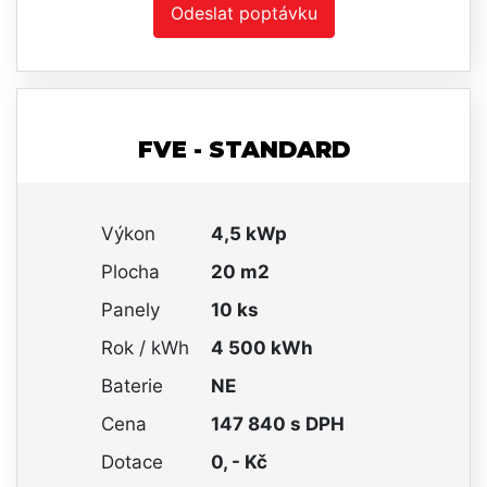
Odeslat poptávku
FVE - STANDARD
Výkon
4,5 kWp
Plocha
20 m2
Panely
10 ks
Rok / kWh
4 500 kWh
Baterie
NE
Cena
147 840 s DPH
Dotace
0, - Kč