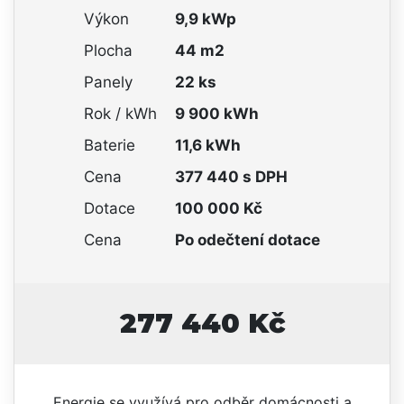
Výkon
9,9 kWp
Plocha
44 m2
Panely
22 ks
Rok / kWh
9 900 kWh
Baterie
11,6 kWh
Cena
377 440 s DPH
Dotace
100 000 Kč
Cena
Po odečtení dotace
277 440 Kč
Energie se využívá pro odběr domácnosti a