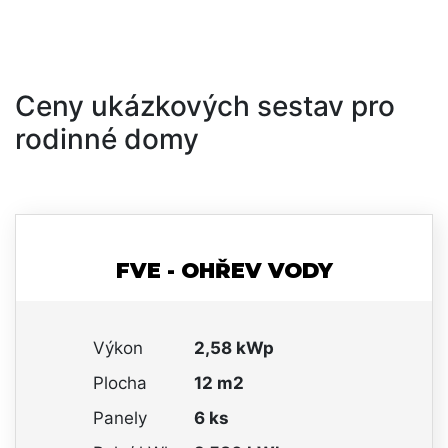
Ceny ukázkových sestav pro
rodinné domy
FVE - OHŘEV VODY
Výkon
2,58 kWp
Plocha
12 m2
Panely
6 ks